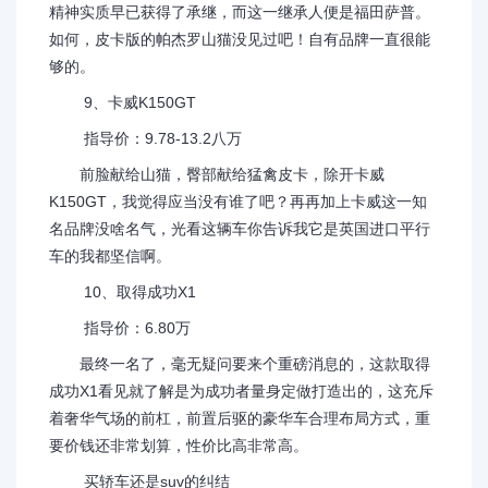
精神实质早已获得了承继，而这一继承人便是福田萨普。
如何，皮卡版的帕杰罗山猫没见过吧！自有品牌一直很能
够的。
9、卡威K150GT
指导价：9.78-13.2八万
前脸献给山猫，臀部献给猛禽皮卡，除开卡威
K150GT，我觉得应当没有谁了吧？再再加上卡威这一知
名品牌没啥名气，光看这辆车你告诉我它是英国进口平行
车的我都坚信啊。
10、取得成功X1
指导价：6.80万
最终一名了，毫无疑问要来个重磅消息的，这款取得
成功X1看见就了解是为成功者量身定做打造出的，这充斥
着奢华气场的前杠，前置后驱的豪华车合理布局方式，重
要价钱还非常划算，性价比高非常高。
买轿车还是suv的纠结