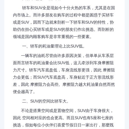
轿车和SUV全是现如今十分火热的车系，尤其是在国
内市场上。而许多朋友在购车的过程中都是困惑于买轿车
或是SUV，因而下边就来剖析一下轿车和SUV的特性，协
助仍在担心买轿车或是SUV的朋友们作出挑选。而剖析的
领域是国内顾客购车是非常重视的一些要素。
一、轿车的耗油量理论上比SUV低。
一辆车的油耗尽管由许多原因决策，但单单从车系层
面而言轿车的耗油量会比SUV低，这儿牵涉到车身摩擦阻
力尺寸。轿车汽车底盘低，车身流线形更强，因此 摩擦阻
力会更低；而SUV汽车底盘高，车身贴近于正方形流线形
差，因此 摩擦阻力会高些。摩擦阻力越大耗油量自然而然
便会越高了。
二、SUV的空间比轿车大。
不论是搭乘空间或是置物空间，SUV由于车身很大，
因此 空间相对应的也会更高。而且SUV也有5座和七座的
挑选，假如每位小伙伴们喜爱节假日日一家出行，那麼既