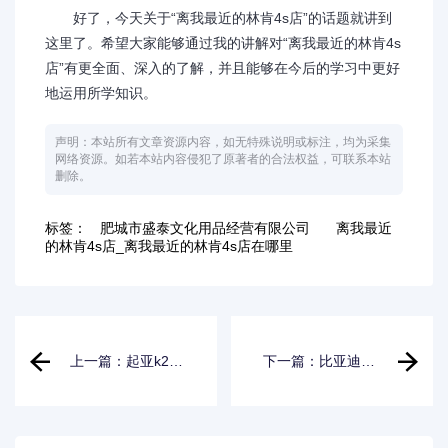
好了，今天关于“离我最近的林肯4s店”的话题就讲到
这里了。希望大家能够通过我的讲解对“离我最近的林肯4s
店”有更全面、深入的了解，并且能够在今后的学习中更好
地运用所学知识。
声明：本站所有文章资源内容，如无特殊说明或标注，均为采集
网络资源。如若本站内容侵犯了原著者的合法权益，可联系本站
删除。
标签：
肥城市盛泰文化用品经营有限公司
离我最近
的林肯4s店_离我最近的林肯4s店在哪里
上一篇：起亚k2参
下一篇：比亚迪m6
数配置_起亚k2参
报价配置_比亚迪
数配置详细
m6报价配置及价格