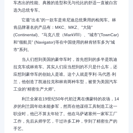
车杰出的性能、典雅的造型和无与伦比的舒适一直被白宫
选为总统专车。
它最"出名"的一款车是肯尼迪总统乘用的检阅车。林
肯品牌著名的产品有：MKC、MKZ、"大陆"
(Continental)、"马克八世（MarkⅧ）、"城市"(TownCar)
和"领航员" (Navigator)等在中国使用的林肯轿车多为"城
市"系列。
当人们想到美国的豪华车时，首先想到的多半是凯迪
拉克车或林肯车。其实人们应当想到的不只是什么车，还
应想到豪华车的创始人是谁。这个人就是亨利·马代恩·利
兰，他创造了凯迪拉克和林肯两种车型，被誉为美国汽车
工业的“精密生产大师”。
利兰全家在19世纪50年代初迁离在佛蒙特的农场，14
岁的利兰因年幼未能参军，然而在他谋得工具制造工这一
职业时，他已不算太年轻了。他在马萨诸塞州一家军工厂
工作，先后从师学艺，干过许多工种，学到了精密生产的
手艺。