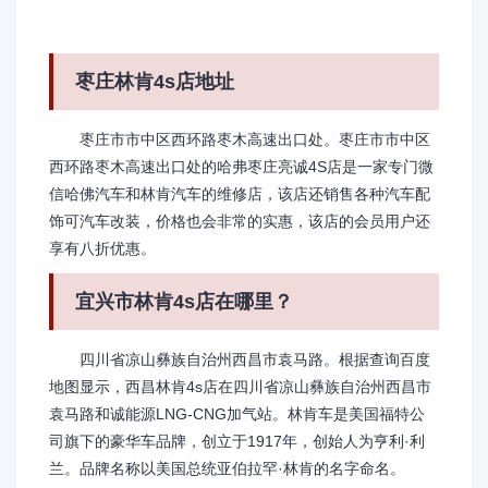
枣庄林肯4s店地址
枣庄市市中区西环路枣木高速出口处。枣庄市市中区
西环路枣木高速出口处的哈弗枣庄亮诚4S店是一家专门微
信哈佛汽车和林肯汽车的维修店，该店还销售各种汽车配
饰可汽车改装，价格也会非常的实惠，该店的会员用户还
享有八折优惠。
宜兴市林肯4s店在哪里？
四川省凉山彝族自治州西昌市袁马路。根据查询百度
地图显示，西昌林肯4s店在四川省凉山彝族自治州西昌市
袁马路和诚能源LNG-CNG加气站。林肯车是美国福特公
司旗下的豪华车品牌，创立于1917年，创始人为亨利·利
兰。品牌名称以美国总统亚伯拉罕·林肯的名字命名。