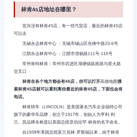
林肯4s店地址在哪里？
宜兴没有林肯4S店，有一些汽贸店，最近的林肯4S店
可以去
无锡永达林肯中心 ：无锡市锡山区先锋中路23-6号
江阴永达林肯中心 ：江阴市澄杨路111号-115号
常州肯特林肯：常州市武进区湖塘镇延政路与星火路
交叉口
林肯在各个地方都会有4S店，你可以打开
高德地图
搜
索林肯4S店就可以看到离你最近的林肯4S店，下面也会有
电话。
林肯轿车（LINCOLN）是美国著名汽车企业福特公司
旗下的豪华车品牌，创立于1917年，创始人为亨利·利
兰。其品牌名称是以美国总统亚伯拉罕·林肯的名字命名。
自1939年美国总统富兰克林·罗斯福以来，由于林肯