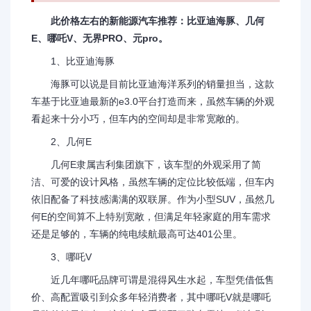
此价格左右的新能源汽车推荐：比亚迪海豚、几何
E、哪吒V、无界PRO、元pro。
1、比亚迪海豚
海豚可以说是目前比亚迪海洋系列的销量担当，这款
车基于比亚迪最新的e3.0平台打造而来，虽然车辆的外观
看起来十分小巧，但车内的空间却是非常宽敞的。
2、几何E
几何E隶属吉利集团旗下，该车型的外观采用了简
洁、可爱的设计风格，虽然车辆的定位比较低端，但车内
依旧配备了科技感满满的双联屏。作为小型SUV，虽然几
何E的空间算不上特别宽敞，但满足年轻家庭的用车需求
还是足够的，车辆的纯电续航最高可达401公里。
3、哪吒V
近几年哪吒品牌可谓是混得风生水起，车型凭借低售
价、高配置吸引到众多年轻消费者，其中哪吒V就是哪吒