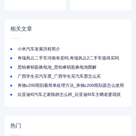
b30新能源多少钱
品牌版权页混剪_各
大汽车品牌商标
相关文章
小米汽车发展历程简介
奇瑞风云二手车河南有卖吗,奇瑞风云2二手车值得买吗
思铂睿钥匙换电池_思铂睿钥匙换电池图解
广西学生买汽车票_广西学生买汽车票怎么买
奔驰c200雨刮最简单处理方法_奔驰c200雨刮器怎么使用
比亚迪f0汽车之家陈静怎么样_比亚迪f0车主晒老婆现状
热门