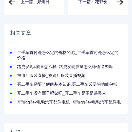
上一篇：郑州日产
下一篇：花都长途
锐骐皮卡后盖
汽车站_花都长途汽
车站到中山汽车总
站
相关文章
二手车首付是怎么定的价格的呢_二手车首付是怎么定的
价格
路虎发现4质量怎么样_路虎发现质量怎么样值得买吗
福迪厂服装直播_福迪厂服装直播视频
买二手车需要了解的基本知识,买二手车必要的功能包括
开二手车没有面子吗贴吧_开二手车是不是很丢人
奇瑞qq3ev电动汽车配件电机_奇瑞qq3ev电动汽车配件电