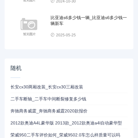
2024-10-30
比亚迪s6多少钱一辆_比亚迪s6多少钱一
辆新车
2025-05-25
随机
长安cx30两厢改装_长安cx30三厢改装
二手车断轴_二手车中间断裂修复多少钱
奔驰商务威霆_奔驰商务威霆2020款报价
2012款奥迪A4L豪华版 2013款_2012款奥迪a4l自动豪华型
荣威950二手车评价如何_荣威9502.0车怎么样质量可以吗