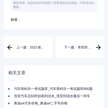
网络资源。如若本站内容侵犯了原著者的合法权益，可联系本站
删除。
标签：
上一篇：2021省油
下一篇：本田所有
耐用的家用车
在售车型_本田所有
在售车型报价及图
片
相关文章
汽车类科目一考试题库_汽车类科目一考试题库900题
淮安汽车总站时刻表到涟水_淮安到涟水最后一班车
奥迪a4汽车价格_奥迪a4二手车价格