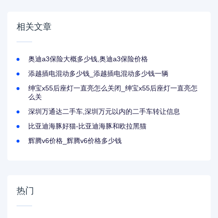
相关文章
奥迪a3保险大概多少钱,奥迪a3保险价格
添越插电混动多少钱_添越插电混动多少钱一辆
绅宝x55后座灯一直亮怎么关闭_绅宝x55后座灯一直亮怎
么关
深圳万通达二手车,深圳万元以内的二手车转让信息
比亚迪海豚好猫-比亚迪海豚和欧拉黑猫
辉腾v6价格_辉腾v6价格多少钱
热门