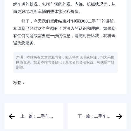
解车辆的状况，包括车辆的外观、内饰、机械状况等，从
而更好地判断车辆的整体状况和价值。
好了，今天我们就此结束对“绅宝D80二手车”的讲解。
希望您已经对这个主题有了更深入的认识和理解。如果您
有任何问题或需要进一步的信息，请随时告诉我，我将竭
诚为您服务。
声明：本站所有文章资源内容，如无特殊说明或标注，均为采集
网络资源。如若本站内容侵犯了原著者的合法权益，可联系本站
删除。
标签：
上一篇：二手车尼
下一篇：二手车如
桑逍客价格,二手车
何做油漆处理_二手
尼桑a31
车 喷漆