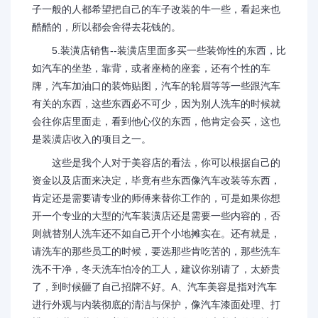
子一般的人都希望把自己的车子改装的牛一些，看起来也
酷酷的，所以都会舍得去花钱的。
5.装潢店销售--装潢店里面多买一些装饰性的东西，比
如汽车的坐垫，靠背，或者座椅的座套，还有个性的车
牌，汽车加油口的装饰贴图，汽车的轮眉等等一些跟汽车
有关的东西，这些东西必不可少，因为别人洗车的时候就
会往你店里面走，看到他心仪的东西，他肯定会买，这也
是装潢店收入的项目之一。
这些是我个人对于美容店的看法，你可以根据自己的
资金以及店面来决定，毕竟有些东西像汽车改装等东西，
肯定还是需要请专业的师傅来替你工作的，可是如果你想
开一个专业的大型的汽车装潢店还是需要一些内容的，否
则就替别人洗车还不如自己开个小地摊实在。还有就是，
请洗车的那些员工的时候，要选那些肯吃苦的，那些洗车
洗不干净，冬天洗车怕冷的工人，建议你别请了，太娇贵
了，到时候砸了自己招牌不好。A、汽车美容是指对汽车
进行外观与内装彻底的清洁与保护，像汽车漆面处理、打