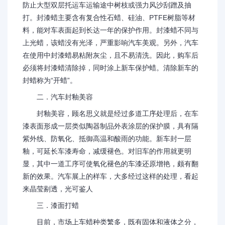
防止大型双层托运车运输途中树枝或强力风沙刮蹭及抽
打。封漆蜡主要含有复合性石蜡、硅油、PTFE树脂等材
料，能对车表面起到长达一年的保护作用。封漆蜡不同与
上光蜡，该蜡没有光泽，严重影响汽车美观。另外，汽车
在使用中封漆蜡易粘附灰尘，且不易清洗。因此，购车后
必须将封漆蜡清除掉，同时涂上新车保护蜡。清除新车的
封蜡称为“开蜡”。
二．汽车封釉美容
封釉美容，顾名思义就是经过多道工序处理后，在车
漆表面形成一层类似陶器制品外表涂层的保护膜，具有隔
紫外线、防氧化、抵御高温和酸雨的功能。新车封一层
釉，可延长车漆寿命，减缓褪色。对旧车的作用就更明
显，其中一道工序可使氧化褪色的车漆还原增艳，颇有翻
新的效果。汽车展上的样车，大多经过这样的处理，看起
来晶莹剔透，光可鉴人
三．漆面打蜡
目前，市场上车蜡种类繁多，既有固体和液体之分，