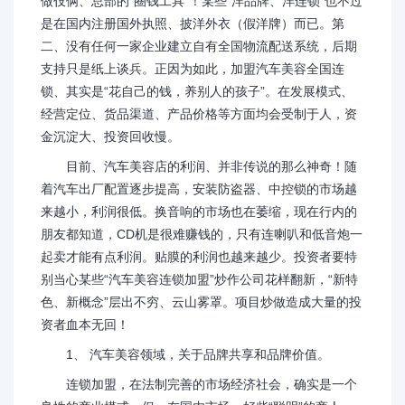
做伎俩、总部的“圈钱工具”！某些“洋品牌、洋连锁”也不过
是在国内注册国外执照、披洋外衣（假洋牌）而已。第
二、没有任何一家企业建立自有全国物流配送系统，后期
支持只是纸上谈兵。正因为如此，加盟汽车美容全国连
锁、其实是“花自己的钱，养别人的孩子”。在发展模式、
经营定位、货品渠道、产品价格等方面均会受制于人，资
金沉淀大、投资回收慢。
目前、汽车美容店的利润、并非传说的那么神奇！随
着汽车出厂配置逐步提高，安装防盗器、中控锁的市场越
来越小，利润很低。换音响的市场也在萎缩，现在行内的
朋友都知道，CD机是很难赚钱的，只有连喇叭和低音炮一
起卖才能有点利润。贴膜的利润也越来越少。投资者要特
别当心某些“汽车美容连锁加盟”炒作公司花样翻新，“新特
色、新概念”层出不穷、云山雾罩。项目炒做造成大量的投
资者血本无回！
1、 汽车美容领域，关于品牌共享和品牌价值。
连锁加盟，在法制完善的市场经济社会，确实是一个