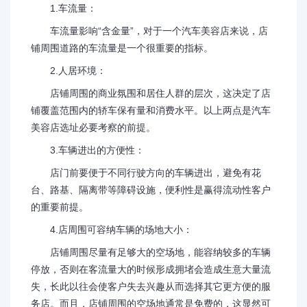
1.车流量：
车流量影响“含金量”，对于一个汽车美容店来说，店
铺周围道路的车流量是一个很重要的指标。
2.人居环境：
店铺周围的商业氛围和居住人群的层次，这决定了店
铺覆盖范围内的轿车保有量和消费水平。以上两点是汽车
美容店选址必要考察的前提。
3.车辆进出的方便性：
店门前要便于不同行驶方向的车辆进出，避免有花
台、路基、隔离带等障碍设施，便利性是赢得流动性客户
的重要前提。
4.店周围可容纳车辆的场地大小：
店铺周围尽量有足够大的空场地，能容纳较多的车辆
停放，否则在客流量大的时候形成拥堵会造成生意大量流
失，长此以往会使客户失去兴趣从而选择其它更方便的服
务店。而且，店铺周围的空场地通常是免费的，这显然可