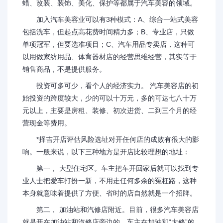
蜡、改装、装饰、美化、保护等都属于汽车美容的领域。
加入汽车美容业可以有3种模式：A、综合一站式美容
包括洗车，但起点高花费时间精力多；B、专业店，只做
单项冠军，但要选准项目；C、汽车用品专卖店，这种可
以用做家纺用品、体育器材店的经营思维经营，其实等于
销售商品，不是提供服务。
投资可多可少，看个人的经济实力。 汽车美容店的初
始投资的跨度较大，少的可以十万元，多的可达七八十万
元以上，主要是房租、装修、初次进货、二到三个月的经
营现金等费用。
*择吉开店评估风险选址对开任何店的成败有很大的影
响。一般来说，以下三种地方是开店比较理想的地址：
第一， 大型住宅区。车主把车开回家后就可以找到专
业人士把爱车打扮一新，不用走任何多余的冤枉路，这种
本身就意味着提供了方便、省时的店自然就是一个招牌。
第二， 加油站和汽修店附近。目前，很多汽车美容店
就是开在加油站和汽修店旁边的。车主在加油和“大修”的