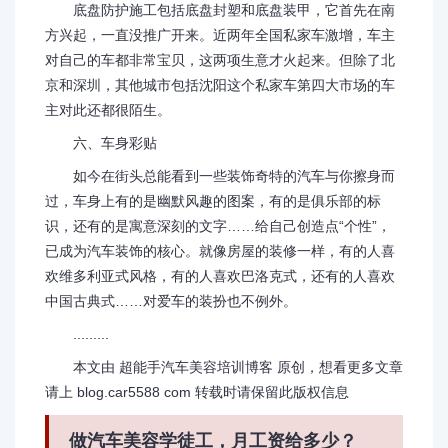
底盘防护施工包括底盘封塑和底盘装甲，它首先在南
方兴起，一直没推广开来。近两年全国私家车激增，车主
对自己的车都非常宝贝，这两项生意才火起来。但除了北
京和深圳，其他城市包括沈阳这个私家车第四大市场的车
主对此还都很陌生。
六、车身彩贴
如今在街头总能看到一些装饰奇特的汽车与你擦身而
过，车身上有的是幽默风趣的图案，有的是俱乐部的标
识，还有的是寓意深刻的文字……给自己创造点“个性”，
已成为汽车装饰的核心。就像房屋的装修一样，有的人喜
欢维多利亚式风格，有的人喜欢巴洛克式，还有的人喜欢
中国古典式……对爱车的装扮也不例外。
.........
本文由 超能手汽车美容培训博客 原创，想看更多文章
请上 blog.car5588 com 转载时请保留此版权信息
做汽车美容学徒工，月工资给多少？