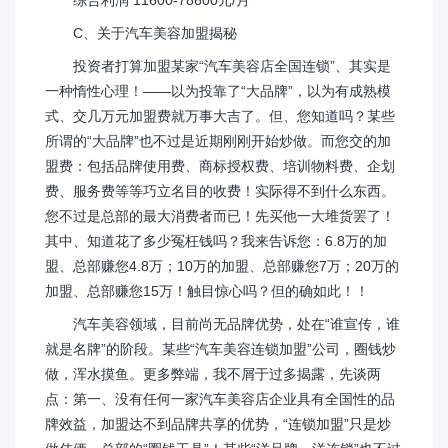
综合利润 11600-78600元/月
C、关于汽车美容加盟揭秘
投资者打算加盟某家“汽车美容店全国连锁”、其实是
一种惰性心理！——以为投靠了“大品牌”，以为有成熟模
式、交几万元加盟费就万事大吉了。但、您知道吗？某些
所谓的“大品牌”也不过是近期刚刚开始炒做。而您交的加
盟费：包括品牌使用费、商标授权费、培训物料费、企划
费、服务费等等巧立名目的收费！实际得不到什么东西。
您不过是总部的最大消费者而已！先买他一大堆货罢了！
其中、知道花了多少冤枉钱吗？我来告诉您：6.8万的加
盟、总部赚您4.8万；10万的加盟、总部赚您7万；20万的
加盟、总部赚您15万！触目惊心吗？但的确如此！！
汽车美容领域，目前尚无品牌优势，处在“谁宣传，谁
就是名牌”的阶段。某些“汽车美容连锁加盟”公司，圈钱炒
做，浑水摸鱼。更多弊端，我不屑于过多揭露，先谈两
点：第一、没有任何一家汽车美容店企业具有全国性的品
牌效益，加盟达不到品牌共享的优势，“连锁加盟”只是炒