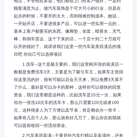
电话，不管他在多远，他们都会上门给客户做好，一直到
顾客满意为止。做汽车装饰是个可大可小的行业，但是在
起步的时候，不要开的太大，否则很难控制成本。她说，
一开始开店，不要进很多产品，可以进一些实用一点的，
基本上客户都要买的东西。像脚垫，坐套，蜡香水，充气
棒，和倒车雷达，这个下来的话，一个店十到二十万就可
以开的很好了。就讲讲我们这里一些汽车装美容潢店的项
目吧 你自己可以选择项目
1.洗车--这个是最主要的，我们这里刚开张的装潢店一
般都是免费洗车3天，主要是为了吸引车主，如果车主觉得
你这里洗的好，很有可能以后会天天来，所以免费3天算不
了什么，最好是可以办卡的那种，这样你可以很快的回笼
资金，我们这里都是这样的，比如洗车是15元一次，如果
你办一张洗10次车的洗车卡，那么只需要120元或者100
元，这样很多人为了方便以及节省，肯定都会办一张卡，
如果有几百个人办，那么就有好几万了，那么你在前期就
可以提前收回一些流动资金。
2.汽车美容装潢--主要是给汽车打蜡以及装潢的，还有