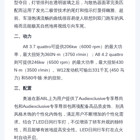
型夺目，灯管排列在透明玻璃之后，与散热器面罩完美匹
配而运用了发光二极管技术的尾灯和指示灯显得幽雅、超
前。车顶饱满流畅的曲线很容易使人联想到双门跑车的风
格而且能极其自然地将视线引向车尾。
二、动力
A8 3.7 quattro可提供206kw（6000 rpm）的最大功
率，最大扭矩为360N·m（3750 r/min）；A8 4.2 quattro
则可提供246kw（6500 rpm）的最大功率，最大扭矩430
N·m（3500 r/min）。W12发动机可输出331千瓦 (450 马
力) 和580牛顿·米的扭矩。
三、配置
奥迪在新A8L上为用户提供了Audiexclusive专享尊尚
包和Audiexclusive专享尊崇包两项配备高品质皮饰、别具
风格木饰的个性化内饰包，满足用户不断增加的个性化需
求。结合了LED日间行车灯，不仅增添了轿车外观的独特
性，而且能够有效地提高安全性。LED日间行车灯在点火
时自动开启。