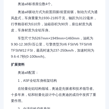
奥迪a8标准座位数4个。
奥迪a8驱动方式为前置四驱/前置前驱，制动方式为通
风盘式，车身重量为1930-2185千克，轴距为3122毫米，
行李舱容积为510升，油箱容积为90升，座位材质为真
皮，车身材质为全铝车身。
车型尺寸为5267mm×1949mm×1460mm，油耗为
9.90-12.38升/百公里，引擎类型为V6 FSI/V6 TFSI/V8
TFSI/W12 FSI，最高时速为237-250km/h，加速时间为
9.6-4.7秒(0-100km/h)。
扩展资料
奥迪a8配置：
1，ASF全铝车身框架结构
在轻量化铝结构领域，奥迪是先驱者和技术领导者。
十多年来，铝和轻量化设计中心在奥迪的成功中发挥了重
要作用。
2，自适应性空气悬架