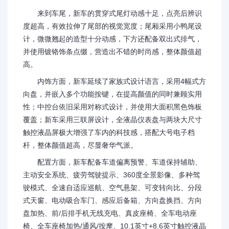
来到车尾，新车的贯穿式尾灯动感十足，点亮后辨识
度超高，有效拉伸了尾部的视觉宽度；尾厢采用小鸭尾设
计，微微翘起的造型十分动感，下方还配备双出式排气，
并使用镀铬饰条点缀，营造出不错的时尚感，整体颜值超
高。
内饰方面，新车延续了家族式设计语言，采用4幅式方
向盘，并嵌入多个功能按键，在提高颜值的同时兼顾实用
性；中控台依旧采用对称式设计，并使用大面积黑色饰板
覆盖；新车采用三联屏设计，全液晶仪表盘与两块大尺寸
触控液晶屏极大增强了车内的科技感，搭配大号电子档
杆，整体颜值超高，尽显奢华气派。
配置方面，新车配备车道偏离预警、车道保持辅助、
主动安全系统、疲劳驾驶提示、360度全景影像、多种驾
驶模式、全速自适应巡航、空气悬架、可变转向比、分段
式天窗、电动吸合车门、感应后备箱、方向盘换挡、方向
盘加热、前/后排手机无线充电、真皮座椅、全车电动座
椅、全车座椅加热/通风/按摩、10.1英寸+8.6英寸触控液晶