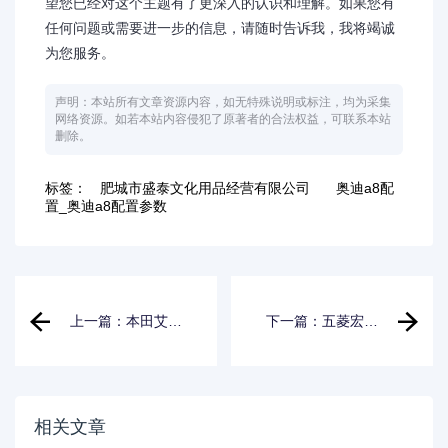
望您已经对这个主题有了更深入的认识和理解。如果您有
任何问题或需要进一步的信息，请随时告诉我，我将竭诚
为您服务。
声明：本站所有文章资源内容，如无特殊说明或标注，均为采集
网络资源。如若本站内容侵犯了原著者的合法权益，可联系本站
删除。
标签：
肥城市盛泰文化用品经营有限公司
奥迪a8配
置_奥迪a8配置参数
上一篇：本田艾力
下一篇：五菱宏光
绅2022款_本田艾
plus优缺点_五菱宏
力绅2022款最新消
光plus优缺点分析
息
相关文章