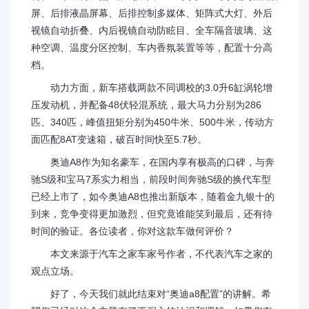
屏、后排液晶屏幕、后排控制多媒体、矩阵式大灯、外后
视镜自动折叠、内后视镜自动防眩目、全车隔音玻璃、这
种空调、温度分区控制、车内香氛装置等等，配置十分高
档。
动力方面，新车搭载两款不同调校的3.0升6缸涡轮增
压发动机，并配备48伏轻混系统，最大马力分别为286
匹、340匹，峰值扭矩分别为450牛米、500牛米，传动方
面匹配8AT变速箱，破百时间快至5.7秒。
奥迪A8作为知名豪车，在国内享有极高的口碑，与奔
驰S级和宝马7系实力相当，前段时间奔驰S级的换代车型
已经上市了，如今奥迪A8也推出新版本，随着金九银十的
到来，竞争变得更加激烈，但究竟谁能笑到最后，还有待
时间的验证。各位读者，你对这款车做何评价？
本文来源于汽车之家车家号作者，不代表汽车之家的
观点立场。
好了，今天我们就此结束对“奥迪a8配置”的讲解。希