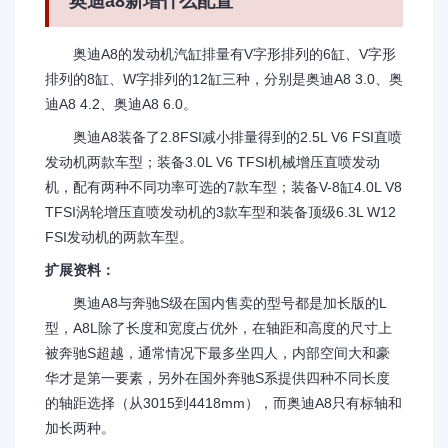
奥迪a8新增什么配置
奥迪A8的发动机汽缸排量有V字形排列的6缸、V字形
排列的8缸、W字排列的12缸三种，分别是奥迪A8 3.0、奥
迪A8 4.2、奥迪A8 6.0。
奥迪A8装备了2.8FSI减小排量得到的2.5L V6 FSI直喷
发动机两款车型；装备3.0L V6 TFSI机械增压直喷发动
机，配有两种不同功率可选的7款车型；装备V-8缸4.0L V8
TFSI涡轮增压直喷发动机的3款车型和装备顶级6.3L W12
FSI发动机的两款车型。
扩展资料：
奥迪A8与奔驰S级在国内售卖的型号都是加长版的L
型，A8L除了长度和宽度占优外，在轴距和高度的尺寸上
被奔驰S超越，通常情况下最多坐四人，内部空间大和豪
华才是第一要素，另外在国外奔驰S系提供四种不同长度
的轴距选择（从3015到4418mm），而奥迪A8只有标轴和
加长两种。