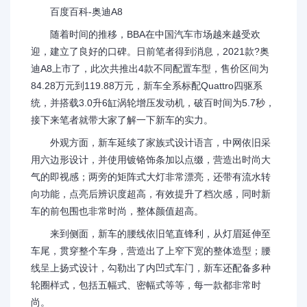
百度百科-奥迪A8
随着时间的推移，BBA在中国汽车市场越来越受欢
迎，建立了良好的口碑。日前笔者得到消息，2021款?奥
迪A8上市了，此次共推出4款不同配置车型，售价区间为
84.28万元到119.88万元，新车全系标配Quattro四驱系
统，并搭载3.0升6缸涡轮增压发动机，破百时间为5.7秒，
接下来笔者就带大家了解一下新车的实力。
外观方面，新车延续了家族式设计语言，中网依旧采
用六边形设计，并使用镀铬饰条加以点缀，营造出时尚大
气的即视感；两旁的矩阵式大灯非常漂亮，还带有流水转
向功能，点亮后辨识度超高，有效提升了档次感，同时新
车的前包围也非常时尚，整体颜值超高。
来到侧面，新车的腰线依旧笔直锋利，从灯眉延伸至
车尾，贯穿整个车身，营造出了上窄下宽的整体造型；腰
线呈上扬式设计，勾勒出了内凹式车门，新车还配备多种
轮圈样式，包括五幅式、密幅式等等，每一款都非常时
尚。