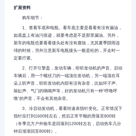
扩展资料
购车细节：
1、查看车底和电瓶。看车底主要是看看有没有漏油，
如底盘上有油污痕迹，就要考虑是不是那里漏油。另外，
新车的电瓶也要看看接头处有没有腐蚀，尤其夏季阴雨连
绵的时候，另外注意新车电瓶接头一般是松的，开走时一
定要拧紧。
2、打开引擎盖，发动车辆，听听发动机的声音。启动
车辆后，用一个螺丝刀的一端顶住发动机，另一端顶在耳
朵上听声音，听听发动机内部有没有杂音，比如环子声、
敲缸声、气门的嘀嘀声等，好的发动机只有一种“呼噜呼
噜”的声音，不会有其他杂音。
3、冷启动发动机，看看转速表指针变化。正常情况下
指针应打到1600转左右，然后正常平顺的滑落至800转
（冬季北方户外验车是回落到1200转左右，启动热车几分
钟后渐渐回至800转）。