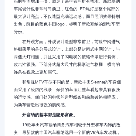
箱的空间增加一倍，满足了乘坐者的所有需求。新款塞纳
车尾设计也非常时尚前卫，红色的LED尾灯是整个尾部的
最大设计亮点，不仅造型充满运动感，而且照明效果特别
出色，醒目的蓝色丰田Iogo，标明了新款塞纳的混动车型
身份。
在外观方面，外观设计造型非常前卫，前脸中网进气
格栅采用的是分层式设计，上部分是封闭式中网设计，与
两侧大灯相连，并且采用了闪电状的镀铬饰条进行装饰，
攻击性很强。下部分式超大尺寸的梯形进气格栅，横向的
饰条在视觉上更加霸气。
和常规MPV车型不同的是，新款丰田Sienna的车身侧
面采用了凌厉的线条，倾斜的车顶让整车看起来具有很强
的运动感。侧门处闪电状的造型线条和前脸镀铬相呼应，
为新车营造出很强的肌肉感。
开塞纳的基本都是隐形富豪。
19款丰田汽车塞纳商务汽车相较于外型和车内饰的改
变，最新款的丰田汽车塞纳选用一个新的V6汽车发动机，