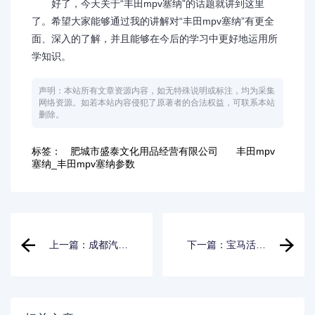
好了，今天关于“丰田mpv塞纳”的话题就讲到这里
了。希望大家能够通过我的讲解对“丰田mpv塞纳”有更全
面、深入的了解，并且能够在今后的学习中更好地运用所
学知识。
声明：本站所有文章资源内容，如无特殊说明或标注，均为采集
网络资源。如若本站内容侵犯了原著者的合法权益，可联系本站
删除。
标签：
肥城市盛泰文化用品经营有限公司
丰田mpv
塞纳_丰田mpv塞纳参数
上一篇：成都汽车
下一篇：宝马活动
年审新规_成都汽车
策划_宝马活动策划
年审新规定2022
方案