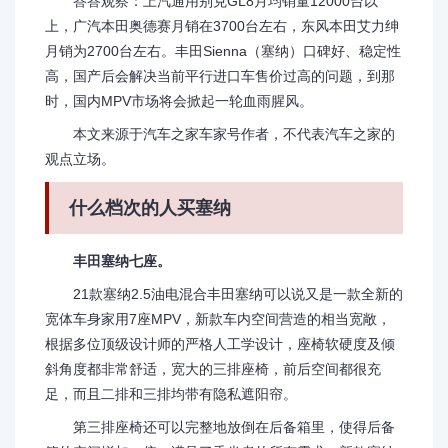
答答观察：上汽通用别克GL8月均销量12000台以
上，广汽本田奥德赛月销在3700台左右，东风本田艾力绅
月销为2700台左右。丰田Sienna（塞纳）口碑好、稳定性
高，国产后会解决当前平行进口车售价过高的问题，到那
时，国内MPV市场将会掀起一轮血雨腥风。
本文来源于汽车之家车家号作者，不代表汽车之家的
观点立场。
什么档次的人买塞纳
丰田塞纳七座。
21款塞纳2.5油电混合丰田塞纳可以说又是一款全新的
宽体车身家用7座MPV，新款车内空间营造的相当宽敞，
根据多位顶级设计师的严格人工学设计，座椅软硬度及倾
斜角度都非常舒适，宽大的三排座椅，前后空间都很充
足，而且二排和三排均带有隐私遮阳帘。
第三排座椅还可以完整地放倒在后备箱里，使得后备