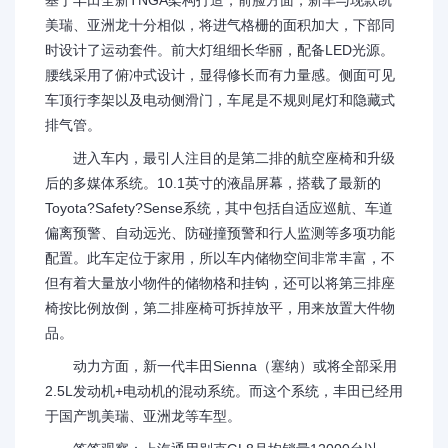
基于丰田全新TNGA架构打造，前脸方面，新车与现款凯
美瑞、亚洲龙十分相似，将进气格栅的面积加大，下部同
时设计了运动套件。前大灯组细长华丽，配备LED光源。
腰线采用了俯冲式设计，显得修长而有力量感。侧面可见
车顶行李架以及电动侧滑门，车尾是不规则尾灯和隐藏式
排气管。
进入车内，最引人注目的是第二排的航空座椅和升级
后的多媒体系统。10.1英寸的液晶屏幕，搭载了最新的
Toyota?Safety?Sense系统，其中包括自适应巡航、车道
偏离预警、自动远光、防碰撞预警和行人监测等多项功能
配置。此车定位于家用，所以车内储物空间非常丰富，不
但有着大量放小物件的储物格和挂钩，还可以将第三排座
椅按比例放倒，第二排座椅可拆掉放平，用来放置大件物
品。
动力方面，新一代丰田Sienna（塞纳）或将全部采用
2.5L发动机+电动机的混动系统。而这个系统，丰田已经用
于国产凯美瑞、亚洲龙等车型。