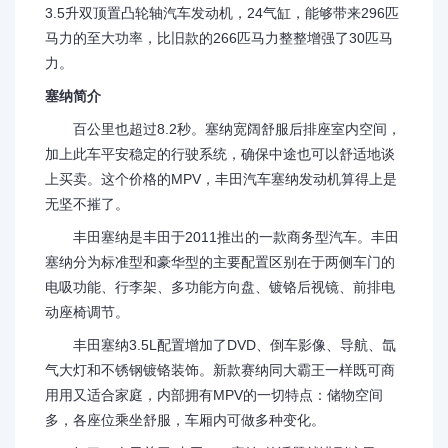
3.5升双顶置凸轮轴汽车发动机，24气缸，能够带来296匹
马力的至大功率，比旧款的266匹马力整整增强了30匹马
力。
塞纳简介
百公里也超过8.2秒。塞纳宽阔舒服后排座室内空间，
加上此车平安稳定的行驶系统，确保中途也可以舒适地谈
上买卖。这个价格的MPV，丰田汽车塞纳发动机算得上是
无坚不摧了。
丰田塞纳是丰田于2011推出的一款商务型汽车。丰田
塞纳分为标准型和豪华型的主要配置区别在于两侧车门的
电吸功能、行李架、多功能方向盘、镀铬后视镜、前排电
动座椅调节。
丰田塞纳3.5L配置增加了DVD、倒车影像、导航、氙
气大灯和不锈钢镀铬装饰。新款赛纳同大霸王一样既可商
用用又适合家庭，内部拥有MPV的一切特点：储物空间
多，各座位乘坐舒服，车厢内可做多种变化。